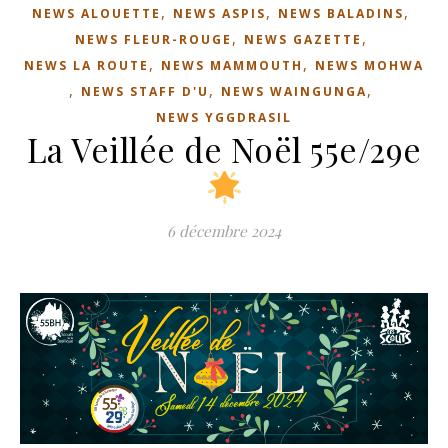
,
,
,
NEWS ALOUETTE
NEWS ASPIS
NEWS BALADINS
,
,
NEWS FLEUR-ROUGE
NEWS GAZETTE
,
,
NEWS LA ROUTE
NEWS MAMMOUTH
NEWS MOHWA
,
,
,
NEWS STAFF D'U
NEWS WAINGUNGA
NEWS YGGDRASIL
La Veillée de Noël 55e/29e
6 décembre 2024