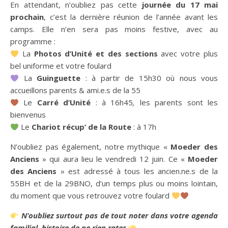
En attendant, n’oubliez pas cette
journée du 17 mai
prochain
, c’est la dernière réunion de l’année avant les
camps. Elle n’en sera pas moins festive, avec au
programme :
La
Photos d’Unité et des sections
avec votre plus
bel uniforme et votre foulard
La
Guinguette
: à partir de 15h30 où nous vous
accueillons parents & ami.e.s de la 55
Le
Carré d’Unité
: à 16h45
,
les parents sont les
bienvenus
Le
Chariot récup’ de la Route
: à 17h
N’oubliez pas également, notre mythique «
Moeder des
Anciens
» qui aura lieu le vendredi 12 juin. Ce «
Moeder
des Anciens
» est adressé à tous les ancien.ne.s de la
55BH et de la 29BNO, d’un temps plus ou moins lointain,
du moment que vous retrouvez votre foulard
N’oubliez surtout pas de tout noter dans votre agenda
familial, histoire de ne rien rater