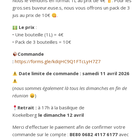
Nous le vendons en format 1L au prix de 4€
. Pour les
gros.ses buveur.euse.s, nous vous offrons un pack de 3
jus au prix de 10€
.
Le prix
:
• Une bouteille (1L) = 4€
• Pack de 3 bouteilles = 10€
Commande
:
https://forms.gle/kdqHC9Q1FTcLyH7Z7
Date limite de commande :
samedi 11 avril 2026
(
nous sommes également là tous les dimanches en fin de
réunion
)
Retrait :
à 17h à la basilique de
Koekelberg
le
dimanche 12 avril
Merci d’effectuer le paiement afin de confirmer votre
commande sur le compte :
BE80 0682 4117 6177
avec