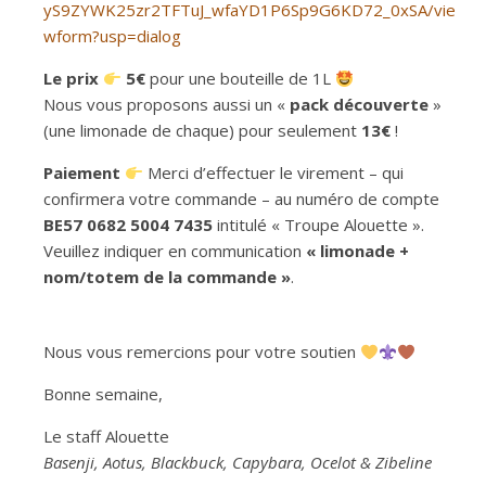
yS9ZYWK25zr2TFTuJ_wfaYD1P6Sp9G6KD72_0xSA/vie
wform?usp=dialog
Le prix
5€
pour une bouteille de 1L
Nous vous proposons aussi un «
pack découverte
»
(une limonade de chaque) pour seulement
13€
!
Paiement
Merci d’effectuer le virement – qui
confirmera votre commande – au numéro de compte
BE57 0682 5004 7435
intitulé « Troupe Alouette ».
Veuillez indiquer en communication
« limonade +
nom/totem de la commande »
.
Nous vous remercions pour votre soutien
Bonne semaine,
Le staff Alouette
Basenji, Aotus, Blackbuck, Capybara, Ocelot & Zibeline