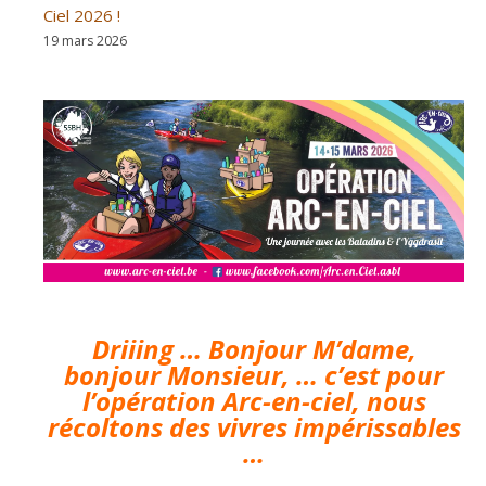
Ciel 2026 !
19 mars 2026
Driiing … Bonjour M’dame,
bonjour Monsieur, … c’est pour
l’opération Arc-en-ciel, nous
récoltons des vivres impérissables
…