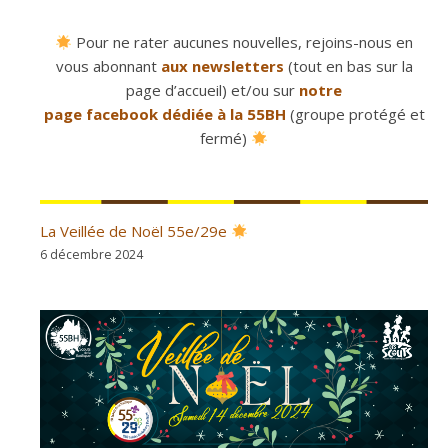
Pour ne rater aucunes nouvelles, rejoins-nous en
vous abonnant
aux newsletters
(tout en bas sur la
page d’accueil) et/ou sur
notre
page facebook dédiée à la 55BH
(groupe protégé et
fermé)
La Veillée de Noël 55e/29e
6 décembre 2024