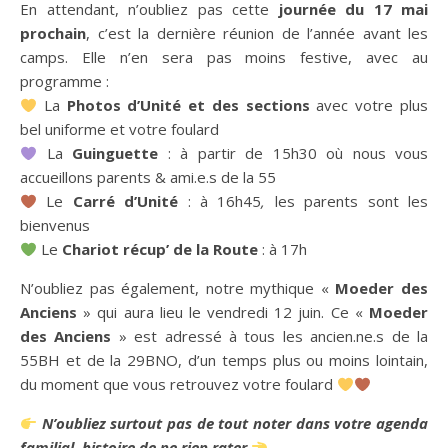
En attendant, n’oubliez pas cette
journée du 17 mai
prochain
, c’est la dernière réunion de l’année avant les
camps. Elle n’en sera pas moins festive, avec au
programme :
La
Photos d’Unité et des sections
avec votre plus
bel uniforme et votre foulard
La
Guinguette
: à partir de 15h30 où nous vous
accueillons parents & ami.e.s de la 55
Le
Carré d’Unité
: à 16h45
,
les parents sont les
bienvenus
Le
Chariot récup’ de la Route
: à 17h
N’oubliez pas également, notre mythique «
Moeder des
Anciens
» qui aura lieu le vendredi 12 juin. Ce «
Moeder
des Anciens
» est adressé à tous les ancien.ne.s de la
55BH et de la 29BNO, d’un temps plus ou moins lointain,
du moment que vous retrouvez votre foulard
N’oubliez surtout pas de tout noter dans votre agenda
familial, histoire de ne rien rater