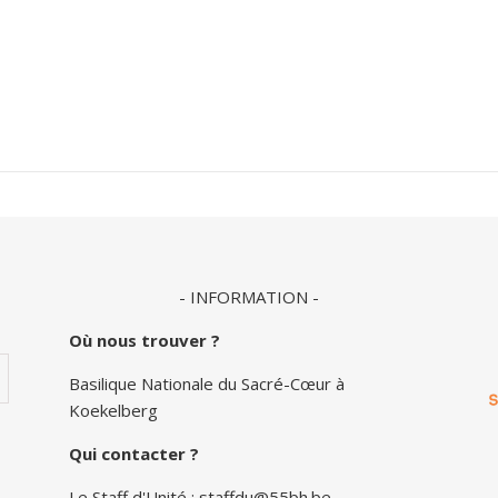
- INFORMATION -
Où nous trouver ?
Basilique Nationale du Sacré-Cœur à
Koekelberg
Qui contacter ?
Le Staff d'Unité :
staffdu@55bh.be