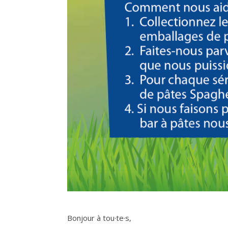
Bonjour à tou·te·s,